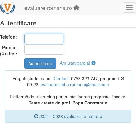
evaluare-romana.ro
Tog
nav
Autentificare
Telefon:
Parolă
(4 cifre):
Am uitat parola!
Autentificare
Pregătește-te cu noi.
Contact
: 0753.323.747, program L-S
09-22,
evaluare.limba.romana@gmail.com
Platformă de e-learning pentru susținerea progresului școlar.
Teste create de prof. Popa Constantin
2021 - 2026 evaluare-romana.ro