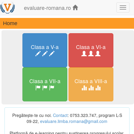
evaluare-romana.ro
Toggl
navig
Home
Clasa a V-a
Clasa a VI-a
Clasa a VII-a
Clasa a VIII-a
Pregătește-te cu noi.
Contact
: 0753.323.747, program L-S
09-22,
evaluare.limba.romana@gmail.com
Platformă de e-learning pentru susținerea progresului școlar.