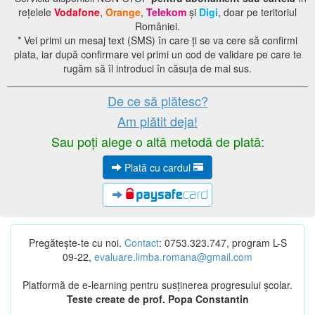
rețelele
Vodafone
,
Orange
,
Telekom
și
Digi
, doar pe teritoriul
României.
* Vei primi un mesaj text (SMS) în care ți se va cere să confirmi
plata, iar după confirmare vei primi un cod de validare pe care te
rugăm să îl introduci în căsuța de mai sus.
De ce să plătesc?
Am plătit deja!
Sau poți alege o altă metodă de plată:
Plată cu cardul
Pregătește-te cu noi.
Contact
: 0753.323.747, program L-S
09-22,
evaluare.limba.romana@gmail.com
Platformă de e-learning pentru susținerea progresului școlar.
Teste create de prof. Popa Constantin