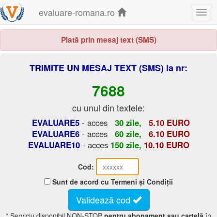
evaluare-romana.ro
Togg
navig
Plată prin mesaj text (SMS)
TRIMITE UN MESAJ TEXT (SMS) la nr:
7688
cu unul din textele:
EVALUARE5
- acces
30 zile,
5.10 EURO
EVALUARE6
- acces
60 zile,
6.10 EURO
EVALUARE10
- acces
150 zile,
10.10 EURO
Cod:
Sunt de acord cu Termeni și Condiții
Validează cod
* Serviciu disponibil NON-STOP
pentru abonament sau cartelă
în